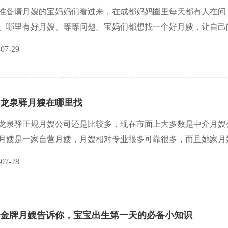
准备请月嫂的宝妈妈们看过来，在成都妈妈圈里每天都有人在问
、哪里有好月嫂、等等问题。宝妈们都想找一个好月嫂，让自己
定月嫂！成都的母婴圈月嫂价格参差不齐，找到一位好的月嫂确
-07-29
月嫂的问题，一些建议来帮助你找到一位满意的月嫂：
工资
龙泉驿月嫂在哪里找
龙泉驿正规月嫂公司还是比较多，现在市面上大多数是中介月嫂
月嫂是一家自营月嫂，月嫂相对专业很多可靠很多，而且她家月嫂专业并且
他们的月嫂团队由经验丰富的专业人士组成，每一位月嫂都经过
-07-28
，还具备良好的沟通能力和敬业精神。在服务过程中，他们能够
金牌月嫂告诉你，宝宝出生第一天的必备小知识