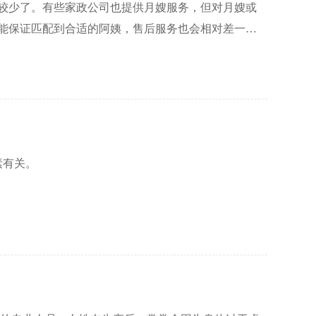
较少了。有些家政公司也提供月嫂服务，但对月嫂或
能保证匹配到合适的阿姨，售后服务也会相对差一
司成立以来始终吸收国内外先进的母婴护理理念，不断提
个家庭的幸福篇章在贝安馨月嫂的呵护下续写。
专业的经验和技能，并通过培训和考核加强他们的能
素有关。
易导致呛奶；
；