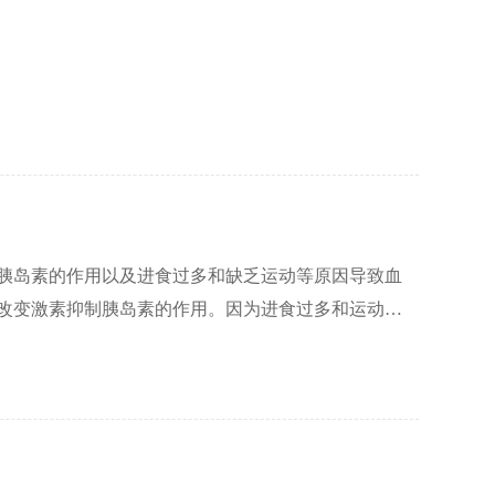
重要的角色。除了开发婴幼儿的智力和培养健康的饮食习
。
胰岛素的作用以及进食过多和缺乏运动等原因导致血
改变激素抑制胰岛素的作用。因为进食过多和运动减
是一些饮食和生活习惯上的改变措施：