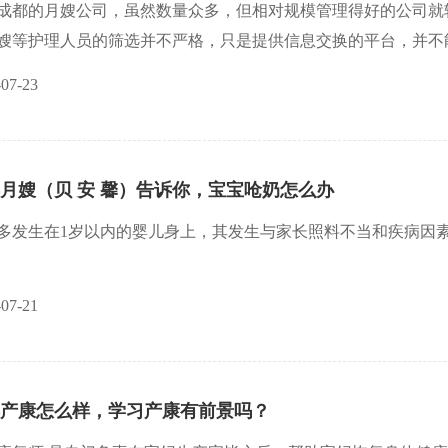
成都的月嫂公司，虽然数量众多，但相对规模管理得好的公司就
嫂等护理人员的筛选并不严格，只是提供信息交换的平台，并不
”贝安馨月嫂”公司是一家规模较大、管理较为完善的公司。公
-07-23
务质量，为更多的家庭提供全心全意的家庭母婴护理服务。让每
馨月嫂公司为了保证服务质量，严格筛选每位月嫂阿姨，要求有
月嫂（贝 安 馨）告诉你，宝宝呛奶怎么办
多发生在1岁以内的婴儿身上，其发生与家长照料不当和疾病因
照料不当
-07-21
妈妈一次性给婴儿喂食过多奶水并未拍嗝，让其平躺在床上，容
产康怎么样，学习产康有前景吗？
奶水过多或奶嘴孔洞较大，造成婴儿进食过快，也容易引发呛奶