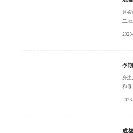
月嫂
二胎
2023
孕期
身边
和母
有更
2023
成都