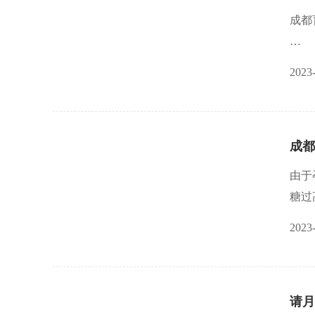
好月
​成
育儿
2023
育儿
惯，
成都
由于
糖过
少等
2023
请月