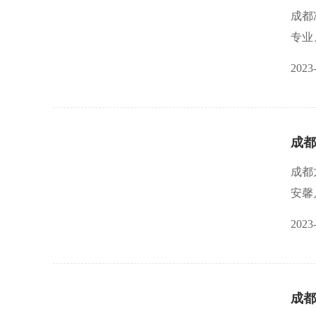
成都
专业
是敲
2023
寻找
月嫂
成都
成都
安馨
店）
2023
技能
顾。
成都