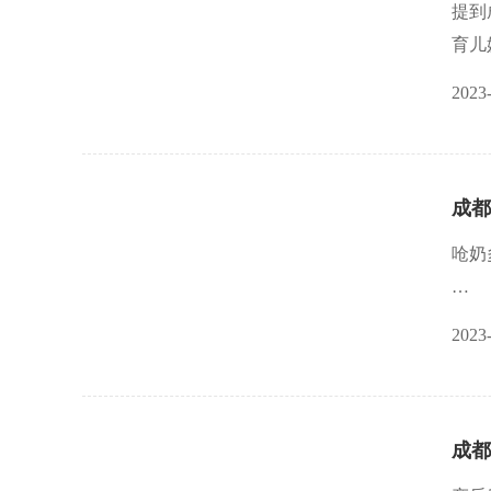
提到
育儿
些。
2023
升服
贝安
成都
力。
呛奶
家长
2023
包括
成都
妈妈