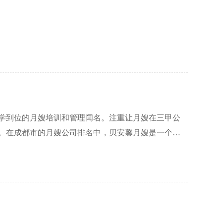
学到位的月嫂培训和管理闻名。注重让月嫂在三甲公
。在成都市的月嫂公司排名中，贝安馨月嫂是一个备