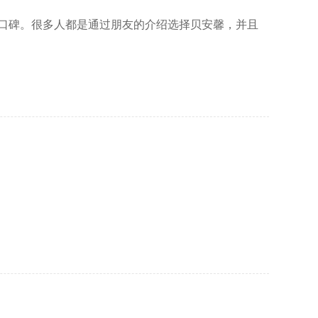
口碑。很多人都是通过朋友的介绍选择贝安馨，并且
过透明的收费价格让客户清楚地了解所支付的费用，
。