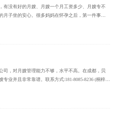
，有没有好的月嫂、月嫂一个月工资多少、月嫂专不
的月子坐的安心。很多妈妈在怀孕之后，第一件事就
实有一些困难。以下是一些贝安馨对于宝妈们在成都
公司，对月嫂管理能力不够，水平不高。在成都，贝
非常靠谱。联系方式:181-8085-8236 (桐梓林
严格的培训和筛选。他们不仅具备扎实的专业知识和
熟练地应对各种情况，给予新妈妈和宝宝最贴心的照